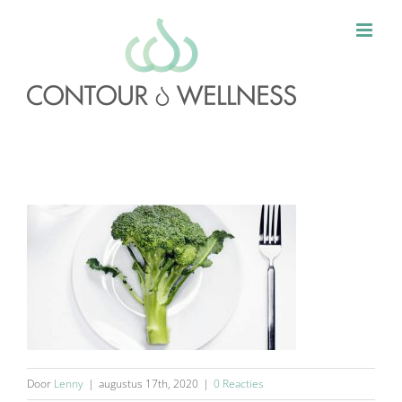
Ga
naar
inhoud
Door
Lenny
|
augustus 17th, 2020
|
0 Reacties