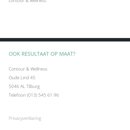
contour & wellness
OOK RESULTAAT OP MAAT?
Contour & Wellness
Oude Lind 45
5046 AL Tilburg
Telefoon (013) 545 61 96
Privacyverklaring